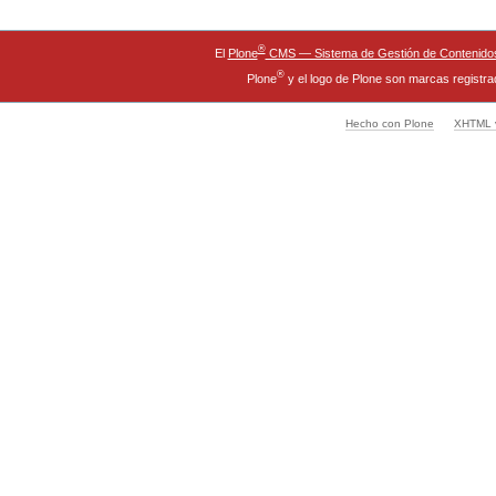
®
El
Plone
CMS — Sistema de Gestión de Contenidos
®
Plone
y el logo de Plone son marcas registra
Hecho con Plone
XHTML v