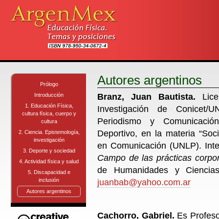
Cambiar
a
contenido.
|
Saltar
a
navegación
Herramientas
Personales
Autores argentinos
Prólogo
Branz, Juan Bautista.
Lice
Introducción
1. Educación Física,
Investigación de Conicet
cultura física, cuerpo y
Periodismo y Comunicación
cultura
Deportivo, en la materia “Soc
2. Ciencia. Epistemología,
investigación
en Comunicación (UNLP). Inte
3. Deporte y sociedad
Campo de las prácticas corpor
4. Actividad física y salud
de Humanidades y Ciencias
5. Discapacidad e
inclusión
juanbab@yahoo.com.ar
Autores argentinos
Cachorro,
Gabriel.
Es Profeso